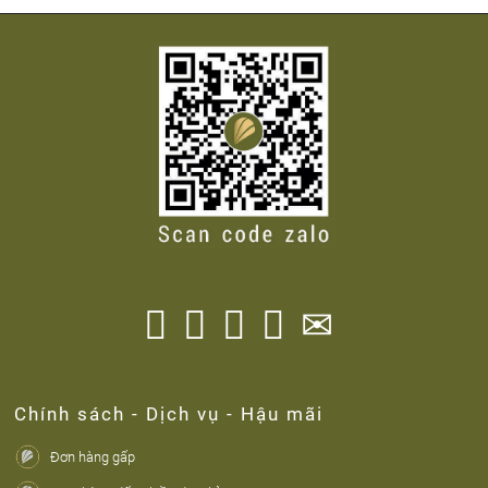




✉
Chính sách - Dịch vụ - Hậu mãi
Đơn hàng gấp